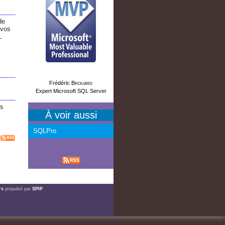
de
 vos
L
Frédéric
Brouard
Expert Microsoft SQL Server
es
À voir aussi
SQLPro
rs
propulsé par
SPIP