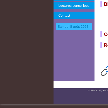
B
Lectures conseillées
Contact
Samedi 8 août 2026
C
R
©
2007-2026 , SQLsp