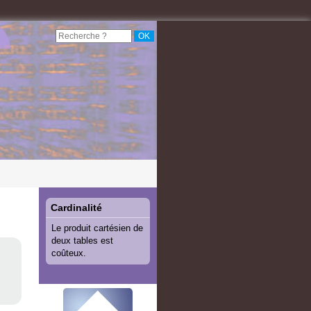
Cardinalité
Le produit cartésien de
deux tables est
coûteux.