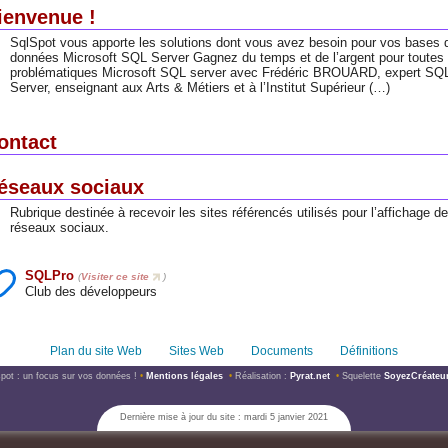
ienvenue !
SqlSpot vous apporte les solutions dont vous avez besoin pour vos bases 
données Microsoft SQL Server Gagnez du temps et de l’argent pour toutes
problématiques Microsoft SQL server avec Frédéric BROUARD, expert SQ
Server, enseignant aux Arts & Métiers et à l’Institut Supérieur (…)
ontact
éseaux sociaux
Rubrique destinée à recevoir les sites référencés utilisés pour l’affichage d
réseaux sociaux.
SQLPro
(
Visiter ce site
)
Club des développeurs
Plan du site Web
Sites Web
Documents
Définitions
ot : un focus sur vos données !
•
Mentions légales
•
Réalisation :
Pyrat.net
•
Squelette
SoyezCréateu
Dernière mise à jour du site : mardi 5 janvier 2021