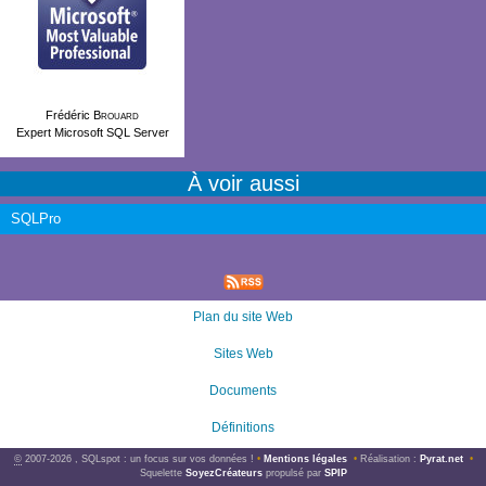
Frédéric
Brouard
Expert Microsoft SQL Server
À voir aussi
SQLPro
Plan du site Web
Sites Web
Documents
Définitions
©
2007-2026 , SQLspot : un focus sur vos données !
•
Mentions légales
•
Réalisation :
Pyrat.net
•
Squelette
SoyezCréateurs
propulsé par
SPIP