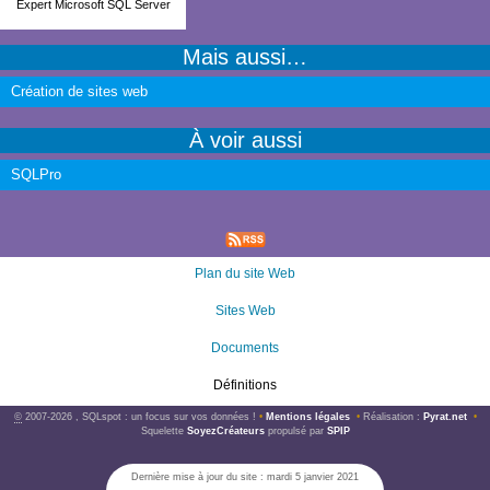
Expert Microsoft SQL Server
Mais aussi…
Création de sites web
À voir aussi
SQLPro
Plan du site Web
Sites Web
Documents
Définitions
©
2007-2026 , SQLspot : un focus sur vos données !
•
Mentions légales
•
Réalisation :
Pyrat.net
•
Squelette
SoyezCréateurs
propulsé par
SPIP
Dernière mise à jour du site : mardi 5 janvier 2021