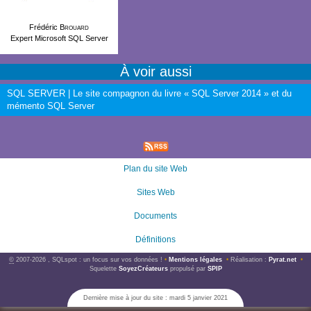
Frédéric
Brouard
Expert Microsoft SQL Server
À voir aussi
SQL SERVER | Le site compagnon du livre « SQL Server 2014 » et du
mémento SQL Server
Plan du site Web
Sites Web
Documents
Définitions
©
2007-2026 , SQLspot : un focus sur vos données !
•
Mentions légales
•
Réalisation :
Pyrat.net
•
Squelette
SoyezCréateurs
propulsé par
SPIP
Dernière mise à jour du site : mardi 5 janvier 2021