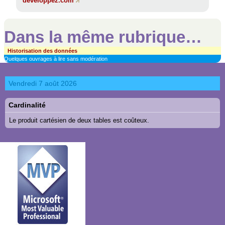
developpez.com
Dans la même rubrique…
Historisation des données
Quelques ouvrages à lire sans modération
Vendredi 7 août 2026
Cardinalité
Le produit cartésien de deux tables est coûteux.